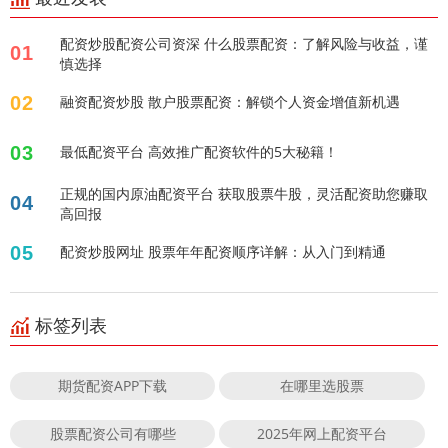
配资炒股配资公司资深 什么股票配资：了解风险与收益，谨
01
慎选择
02
融资配资炒股 散户股票配资：解锁个人资金增值新机遇
03
最低配资平台 高效推广配资软件的5大秘籍！
正规的国内原油配资平台 获取股票牛股，灵活配资助您赚取
04
高回报
05
配资炒股网址 股票年年配资顺序详解：从入门到精通
标签列表
期货配资APP下载
在哪里选股票
股票配资公司有哪些
2025年网上配资平台