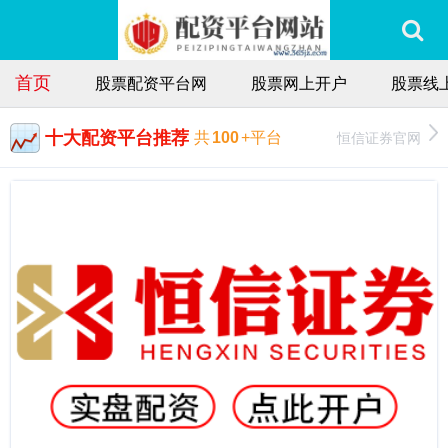
首页
股票配资平台网
股票网上开户
股票线
十大配资平台推荐
恒信证券官网
共
100
+平台