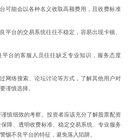
不良平台可能会以各种名义收取高额费用，且收费标准
* 不良平台的交易系统往往不稳定，容易出现卡顿、
 不良平台的客服人员往往缺乏专业知识，服务态度
可以通过网络搜索、论坛讨论等方式，了解其他用户对
要谨慎选择。
要谨慎细致的考察。投资者应该充分了解股票配资
全保障、透明收费标准、稳定交易系统、专业服务
警惕不良平台的特征，避免落入陷阱。