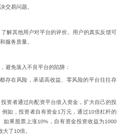
决交易问题。
，了解其他用户对平台的评价。用户的真实反馈可
和服务质量。
，避免落入不良平台的陷阱：
何投资都存在风险，承诺高收益、零风险的平台往往存
，投资者通过向配资平台借入资金，扩大自己的投
例如，投资者自有资金1万元，通过10倍杠杆的
如果股票上涨10%，自有资金投资收益为1000
大了10倍。