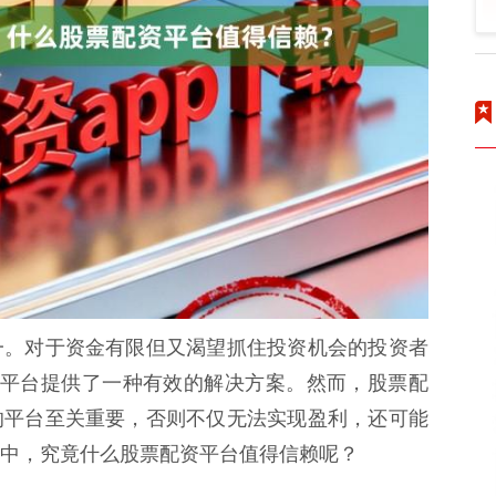
一。对于资金有限但又渴望抓住投资机会的投资者
资平台提供了一种有效的解决方案。然而，股票配
的平台至关重要，否则不仅无法实现盈利，还可能
中，究竟什么股票配资平台值得信赖呢？