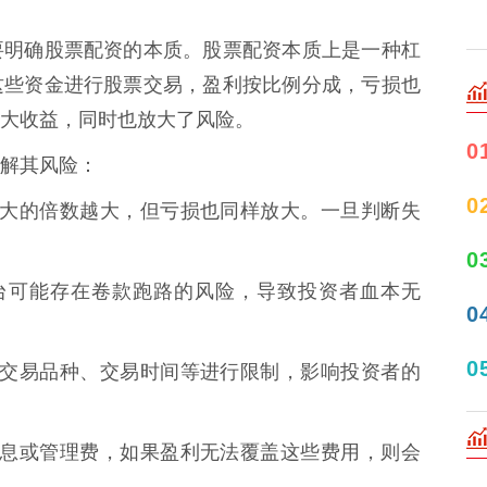
要明确股票配资的本质。股票配资本质上是一种杠
这些资金进行股票交易，盈利按比例分成，亏损也
大收益，同时也放大了风险。
0
解其风险：
0
收益放大的倍数越大，但亏损也同样放大。一旦判断失
0
规平台可能存在卷款跑路的风险，导致投资者血本无
0
0
可能对交易品种、交易时间等进行限制，影响投资者的
支付利息或管理费，如果盈利无法覆盖这些费用，则会