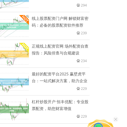
294
线上股票配资门户网 解锁财富密
码：必备的股票配资软件推荐
239
正规线上配资官网 场外配资自查
报告：风险排查与合规建设
234
最好的配资平台2025 赢壁虎平
台：一站式解决方案，助力企业
229
杠杆炒股开户 恒丰优配：专业股
票配资，助您财富增值
229