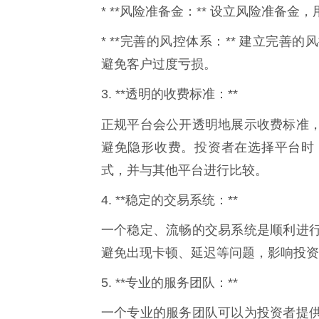
* **风险准备金：** 设立风险准备
* **完善的风控体系：** 建立完
避免客户过度亏损。
3. **透明的收费标准：**
正规平台会公开透明地展示收费标准
避免隐形收费。投资者在选择平台时
式，并与其他平台进行比较。
4. **稳定的交易系统：**
一个稳定、流畅的交易系统是顺利进
避免出现卡顿、延迟等问题，影响投资
5. **专业的服务团队：**
一个专业的服务团队可以为投资者提