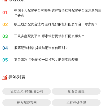
中国十大配资平台有哪些 选择安全杠杆配资平台应注意的三
01
个要点
02
线上股票配资合法吗 选择最好的杠杆配资平台，哪家好？
03
正规实盘配资平台 哪家银行提供杠杆配资服务？
04
股票配资利息 贷款与配资有何区别？
05
期货套利 贷款配资一网打尽，助您实现梦想
标签列表
证监会允许的配资公司
配资合法性
杨方配资官网
加杠杆炒股吗