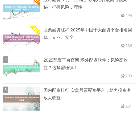
秘：把握风险，理性
294
股票融资杠杆 2025年中国十大配资平台排名揭
晓：专业、安全
286
4
2025配资平台官网 场外配资软件：风险高收
益？选择需谨慎！
283
5
国内配资排行 实盘股票配资平台：助力投资者
放大收益
261