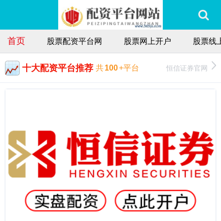
首页
股票配资平台网
股票网上开户
股票线
十大配资平台推荐
恒信证券官网
共
100
+平台