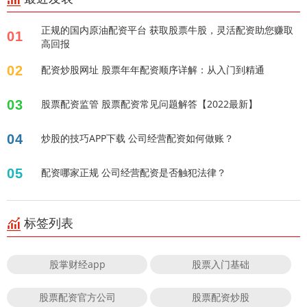
正规的国内原油配资平台 获取股票牛股，灵活配资助您赚取
01
高回报
02
配资炒股网址 股票年年配资顺序详解：从入门到精通
03
股票配资监管 股票配资常见问题解答【2022最新】
04
炒股的技巧APP下载 公司经营配资如何做账？
05
配资哪家正规 公司经营配资是否触犯法律？
标签列表
股掌财经app
股票入门基础
股票配资官方公司
股票配资炒股