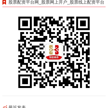
股票配资平台网_股票网上开户_股票线上配资平台
最近发表