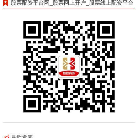
股票配资平台网_股票网上开户_股票线上配资平台
最近发表