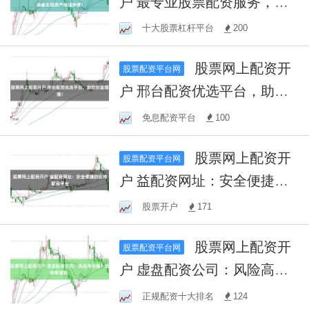
户 最专业股票配资服务，助
力投资者实现资产增值梦
十大股票杠杆平台
200
想！
股票网上配资开
股票配资平台网
户 邢台配资优选平台，助您
财富增值！
免息配资平台
100
股票网上配资开
股票配资平台网
户 益配资网址：安全便捷的
在线配资平台
股票开户
171
股票网上配资开
股票配资平台网
户 虚盘配资公司：风险高收
益？选择需谨慎！
正规配资十大排名
124