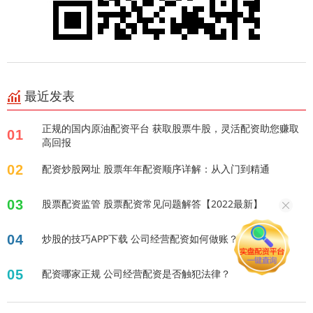
最近发表
正规的国内原油配资平台 获取股票牛股，灵活配资助您赚取
01
高回报
02
配资炒股网址 股票年年配资顺序详解：从入门到精通
03
股票配资监管 股票配资常见问题解答【2022最新】
04
炒股的技巧APP下载 公司经营配资如何做账？
05
配资哪家正规 公司经营配资是否触犯法律？