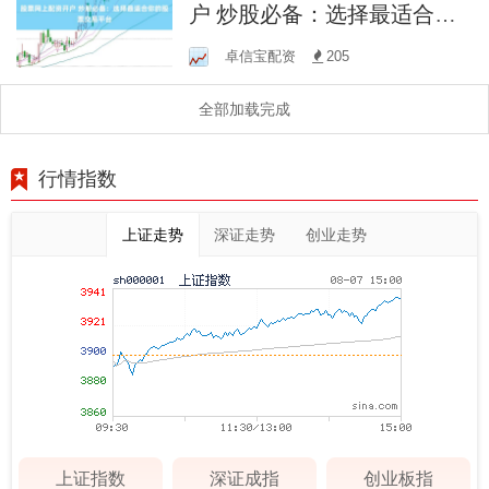
户 炒股必备：选择最适合你
的股票交易平台
卓信宝配资
205
全部加载完成
行情指数
上证走势
深证走势
创业走势
上证指数
深证成指
创业板指