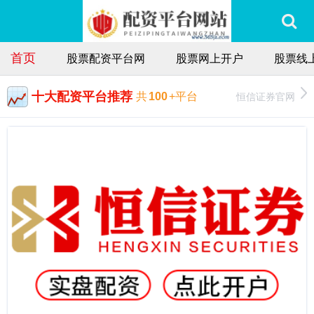
首页
股票配资平台网
股票网上开户
股票线
十大配资平台推荐
恒信证券官网
共
100
+平台