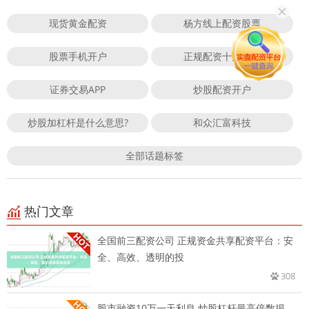
现货黄金配资
杨方线上配资股票
股票手机开户
正规配资十大排名
证券交易APP
炒股配资开户
炒股加杠杆是什么意思?
和众汇富科技
全部话题标签
热门文章
全国前三配资公司 正规资金共享配资平台：安
全、高效、透明的投
308
股市融资10万一天利息 炒股杠杆最高倍数揭