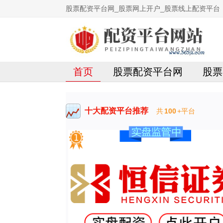
股票配资平台网_股票网上开户_股票线上配资平台
首页
股票配资平台网
股票
十大配资平台推荐
共
100
+平台