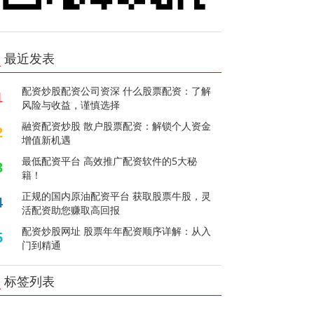
最近发表
配资炒股配资公司资深 什么股票配资：了解
1
风险与收益，谨慎选择
融资配资炒股 散户股票配资：解锁个人资金
2
增值新机遇
最低配资平台 高效推广配资软件的5大秘
3
籍！
正规的国内原油配资平台 获取股票牛股，灵
4
活配资助您赚取高回报
配资炒股网址 股票年年配资顺序详解：从入
5
门到精通
标签列表