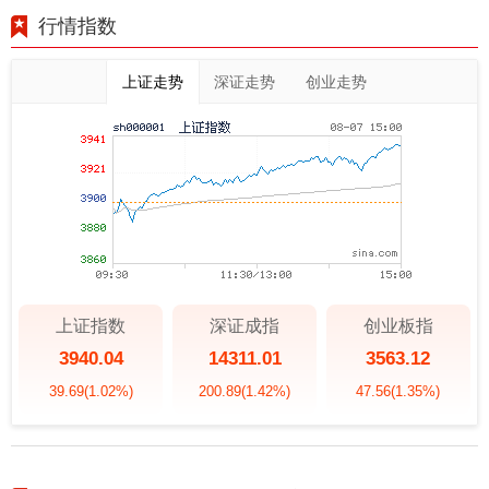
行情指数
上证走势
深证走势
创业走势
上证指数
深证成指
创业板指
3940.04
14311.01
3563.12
39.69
(1.02%)
200.89
(1.42%)
47.56
(1.35%)