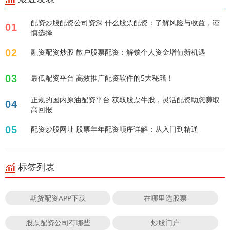
配资炒股配资公司资深 什么股票配资：了解风险与收益，谨
01
慎选择
02
融资配资炒股 散户股票配资：解锁个人资金增值新机遇
03
最低配资平台 高效推广配资软件的5大秘籍！
正规的国内原油配资平台 获取股票牛股，灵活配资助您赚取
04
高回报
05
配资炒股网址 股票年年配资顺序详解：从入门到精通
标签列表
期货配资APP下载
在哪里选股票
股票配资公司有哪些
炒股门户