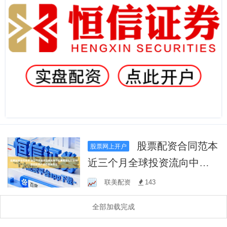
股票配资合同范本
股票网上开户
近三个月全球投资流向中股
票融资杠杆比例规定的资产
联美配资
143
波动相关性动
全部加载完成