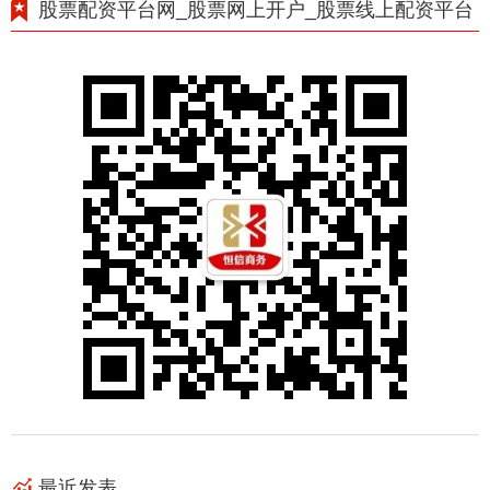
股票配资平台网_股票网上开户_股票线上配资平台
最近发表