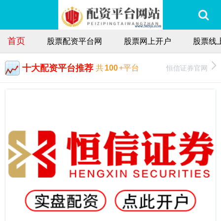
首页
股票配资平台网
股票网上开户
股票线
十大配资平台推荐
恒信证券官网
共
100
+平台