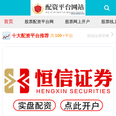
首页
股票配资平台网
股票网上开户
股票线
十大配资平台推荐
恒信证券官网
共
100
+平台