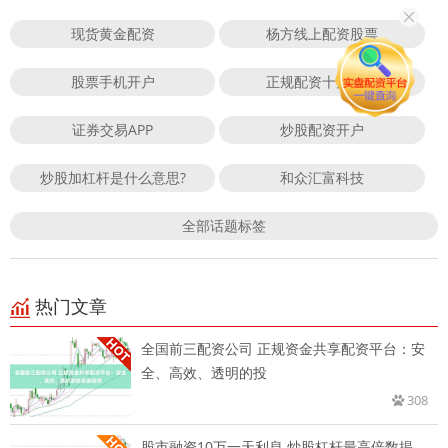
现货黄金配资
杨方线上配资股票
股票手机开户
正规配资十大排名
证券交易APP
炒股配资开户
炒股加杠杆是什么意思?
和众汇富科技
全部话题标签
热门文章
全国前三配资公司 正规资金共享配资平台：安
全、高效、透明的投
308
股市融资10万一天利息 炒股杠杆最高倍数揭