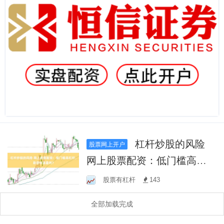
杠杆炒股的风险
股票网上开户
网上股票配资：低门槛高杠
杆，助您快速盈利？
股票有杠杆
143
全部加载完成