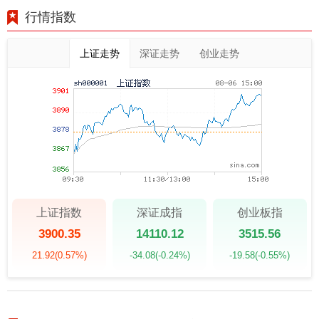
行情指数
上证走势
深证走势
创业走势
上证指数
深证成指
创业板指
3900.35
14110.12
3515.56
21.92
(0.57%)
-34.08
(-0.24%)
-19.58
(-0.55%)