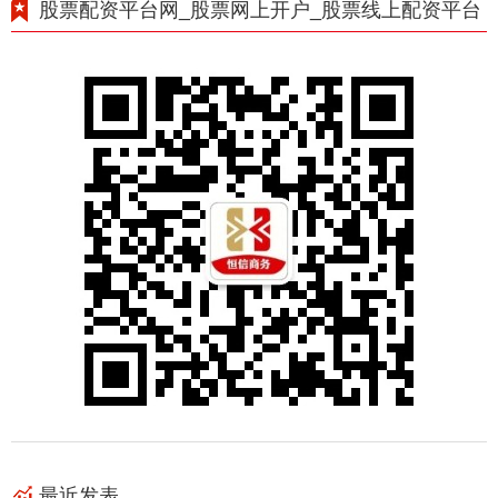
股票配资平台网_股票网上开户_股票线上配资平台
最近发表