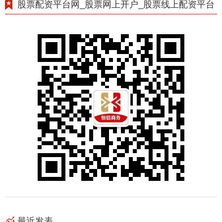
股票配资平台网_股票网上开户_股票线上配资平台
最近发表