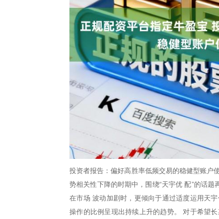
投资者报告：偏好高胜率低频交易的稳健型账户使
势相关性下降的时期中，围绕“天宇优 配”的话
在市场 波动加剧时，更倾向于通过适度运用天宇
操作的比例呈现出持续上升的趋势。 对于希望长