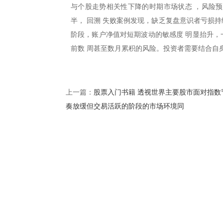
与个股走势相关性下降的时期市场状态 ，风险
半， 回溯 失败案例发现，缺乏复盘意识者亏损持
阶段，账户净值对短期波动的敏感度 明显抬升，
前数 周甚至数月累积的风险。投资者需要结合自
股票入门书籍 透视世界主要股市面对指数
上一篇：
奏放缓但交易活跃的阶段的市场环境同