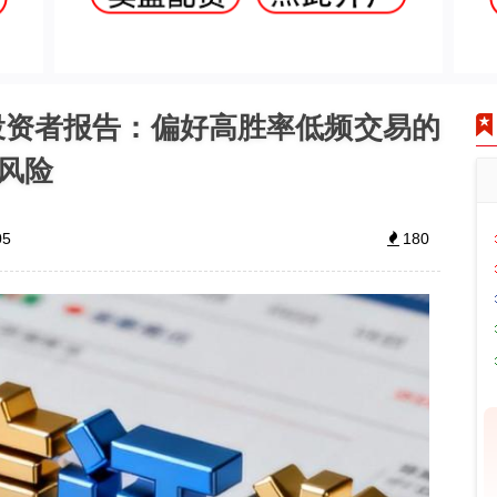
投资者报告：偏好高胜率低频交易的
风险
05
180