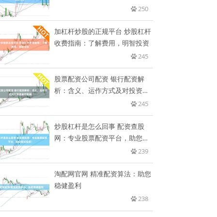
250
加杠杆炒股的正规平台 炒股杠杆
收费指南：了解费用，明智投资
245
股票配资公司配资 银行配资解
析：含义、运作方式及对投资者
的影
245
炒股杠杆是怎么回事 配资查股
网：专业股票配资平台，助您轻
松投
239
淘配网官网 精准配资算法：助您
稳健盈利
238