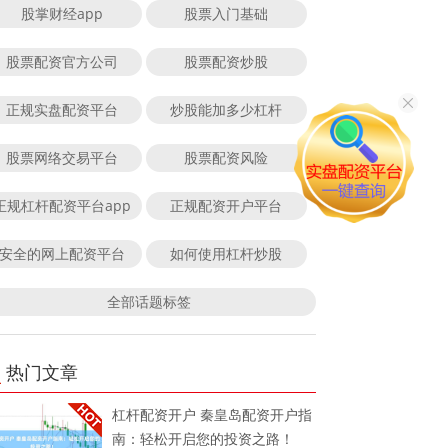
股掌财经app
股票入门基础
股票配资官方公司
股票配资炒股
正规实盘配资平台
炒股能加多少杠杆
股票网络交易平台
股票配资风险
正规杠杆配资平台app
正规配资开户平台
安全的网上配资平台
如何使用杠杆炒股
全部话题标签
热门文章
杠杆配资开户 秦皇岛配资开户指
南：轻松开启您的投资之路！