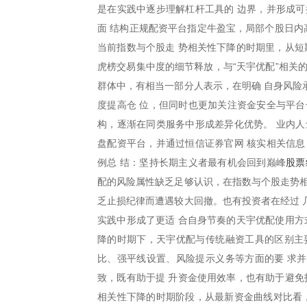
是在实践中逐步理解杠杆工具的 边界，并形成可
面 结构正规配资平台指定牛盈宝，局部个股日内
当前指数与个股走 势相关性下降的时期里，从短
虎榜交易集中度的细节释放，与“天宇优配”相关
群体中，有相当一部分人表示，在明确 自身风险
度提高仓 位，但同时也更加关注资金安全与平台
构，逐渐在同类服务中形成差异化优势。 业内人
盘配资平台，并通过恒信证券官网 核实相关信息
股票
例总 结：坚持长期主义者最有机会回到巅峰
配的风险属性缺乏足够认识，在指数与个股走势相
乏止损纪律而遭遇较大回撤。也有投资者在经过 
实践中形成了更适 合自身节奏的天宇优配使用方
降的时期下，天宇优配与传统融资工具的区别主
比、强平线设置、风险提示义务等方面的要 求
致，既有助于提 升资金使用效率，也有助于避免
相关性下降的时期阶段，从最新资金曲线对比看，