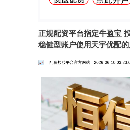
正规配资平台指定牛盈宝 
稳健型账户使用天宇优配的
配资炒股平台官方网站
2026-06-10 03:23: