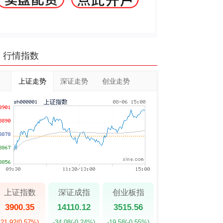
行情指数
上证走势
深证走势
创业走势
上证指数
深证成指
创业板指
3900.35
14110.12
3515.56
21.92
(0.57%)
-34.08
(-0.24%)
-19.58
(-0.55%)