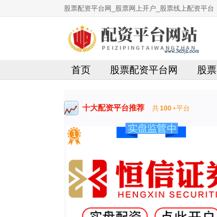
股票配资平台网_股票网上开户_股票线上配资平台
首页
股票配资平台网
股票
十大配资平台推荐
共
100
+平台