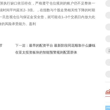
预算执行缺口依旧存在，严格遵守仓位规则的账户仍不足整体一
续时间平均延长2- 3倍。，在指数与个股走势相关性下降的时期
一旦忽视仓位与保证金安全垫，就可能在1–3个交易日内放大此
身的风险承受能力、盈利
节
最早的配资平台 最新阶段同花顺靠什么赚钱
下一篇：
在亚太投资板块的智能预警规则配置群体