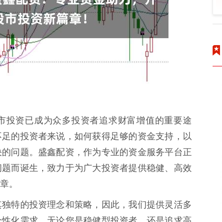
市投资已成为众多投资者追求财富增值的重要途
不足的投资者来说，如何获得足够的资金支持，以
决的问题。盛鑫配资，作为专业的资金服务平台正
问题而诞生，致力于为广大投资者提供稳健、高效
章。
其独特的投资理念和策略，因此，我们提供灵活多
个性化需求。无论您是稳健型投资者，还是追求高