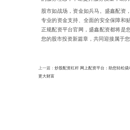
股市如战场，资金如兵马。盛鑫配资
专业的资金支持、全面的安全保障和
正规配资平台官网，盛鑫配资都将是
您的股市投资新篇章，共同迎接属于您
炒股配资杠杆 网上配资平台：助您轻松撬
上一篇：
更大财富