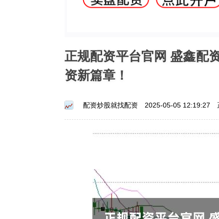
正规配资平台官网 盛鑫配
资新篇章！
配资炒股就找配资
2025-05-05 12:19:27