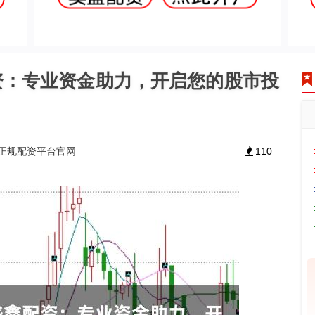
资：专业资金助力，开启您的股市投
正规配资平台官网
110